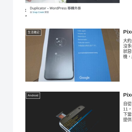
Pi
生活雜記
大約
沒多
狀惡
機，
Pi
Android
自從
11
下當
提供