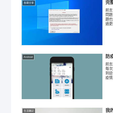
完
各類分享
前言
問題
題也
過更
防
Android
前言
每次
到這
疫情
我
生活雜記