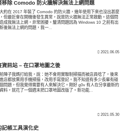
整移除 Comodo 防火牆解決無法上網問題
大約在 2017 年裝了 Comodo 的防火牆，幾年使用下來也沒出甚麼
，但最近會在開機後發生異常，說是防火牆無法正常啟動。這個問
造成我無法上網，非常困擾。釐清問題因為 Windows 10 之前有出
新後無法上網的問題，我一...
2021.06.05
疫資訊站 – 在口罩地圖之後
前陣子我媽打給我，說：她不會用實聯制掃描而被店員唸了，後來
進店都放棄用手機掃描，改用手寫登記。我不知道有多少長輩有碰
個問題，但我覺得需要有人來解決它。剛好 g0v 有人在分享最新的
資料，就花了一個週末把口罩地圖改版了。新功能...
2021.05.30
的記帳工具演化史