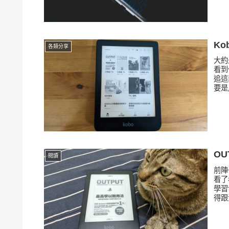
K
各類分享
大約
看到
追這
要是
O
閱讀
前陣
看了
學習
得跟