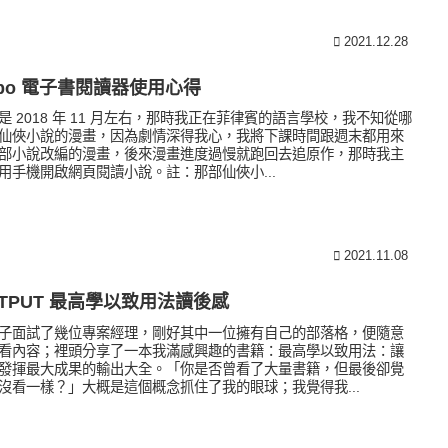
2021.12.28
obo 電子書閱讀器使用心得
是 2018 年 11 月左右，那時我正在菲律賓的語言學校，我不知從哪
仙俠小說的漫畫，因為劇情深得我心，我將下課時間跟週末都用來
部小說改編的漫畫，後來漫畫進度過慢就跑回去追原作，那時我主
用手機開啟網頁閱讀小說。註：那部仙俠小...
2021.11.08
UTPUT 最高學以致用法讀後感
子面試了幾位專案經理，剛好其中一位擁有自己的部落格，便隨意
看內容；裡頭分享了一本我滿感興趣的書籍：最高學以致用法：讓
發揮最大成果的輸出大全。「你是否曾看了大量書籍，但最後卻覺
沒看一樣？」大概是這個概念抓住了我的眼球；我覺得我...