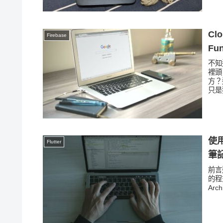
Clo
Firebase
Fu
不知道
裡頭
方？
只是
使用
Flutter
筆記
前言
的程
Arch