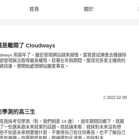
首頁
關於
是離開了 Cloudways
oudways 用兩年了，最近發現網站越來越慢，當我嘗試連進去機器除
卻發現無法取得最高權限。趁著在年假期間，搜尋完各家主機商的
資訊後，便開始處理網站搬家事宜。
2022.02.09
完學測的高三生
底我妹考完學測（對，我們相差 14 歲），過年期間回鄉下，就跟
了一些選系跟未來就業的話題。就結論來看：我妹對未來沒有想
他不知道未來想要做什麼、不覺得自己有任何專長，也不了解自己
麼有興趣。你還那麼年輕，眼神還如此清澈，你說對未...