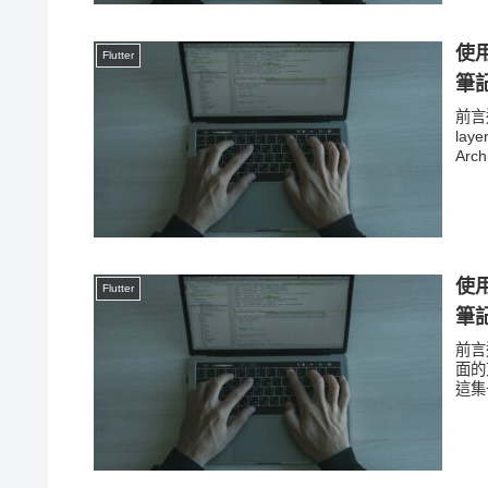
使用
Flutter
筆記
前言這
lay
Arch
使用
Flutter
筆記
前言這
面的東
這集一