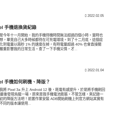
2022.02.05
xel 手機退換貨紀錄
是今年十一月開始，我的手機待機時間無法超過四個小時。當時也
想，畢竟自己大多時候都待在可充電環境。到了十二月底，這個症
化到電量以兩秒 1% 的速度在掉，有時電量超過 40% 也會直接關
嚴重影響我的日常生活。查了一下手機災情，才...
2022.01.04
xel 手機如何刷機、降版？
我將 Pixel 3a 升上 Android 12 後，耗電有感提升，於是將手機刷回
，最後發現烏龍一場，原來是我手機電池膨脹。不管怎樣，來記錄一
初的降版方法吧！前置作業安裝 ADB開始刷機上列官方網站其實有
不同的版本讓使用...