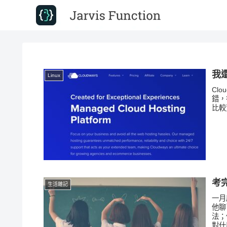
我還
Linux
Cl
錯，
比較
考
生活雜記
一月
他聊
法；
對什