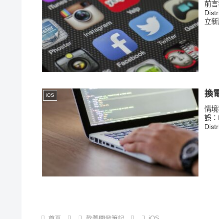
前言
Dis
立新版
換電
iOS
情境
誤：No
Distr
首頁
軟體開發筆記
iOS