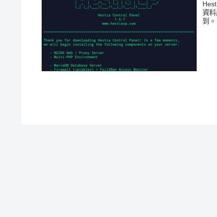
He
資料
到。