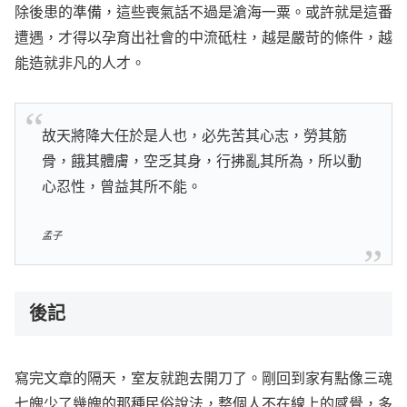
除後患的準備，這些喪氣話不過是滄海一粟。或許就是這番
遭遇，才得以孕育出社會的中流砥柱，越是嚴苛的條件，越
能造就非凡的人才。
故天將降大任於是人也，必先苦其心志，勞其筋
骨，餓其體膚，空乏其身，行拂亂其所為，所以動
心忍性，曾益其所不能。
孟子
後記
寫完文章的隔天，室友就跑去開刀了。剛回到家有點像三魂
七魄少了幾魄的那種民俗說法，整個人不在線上的感覺，多