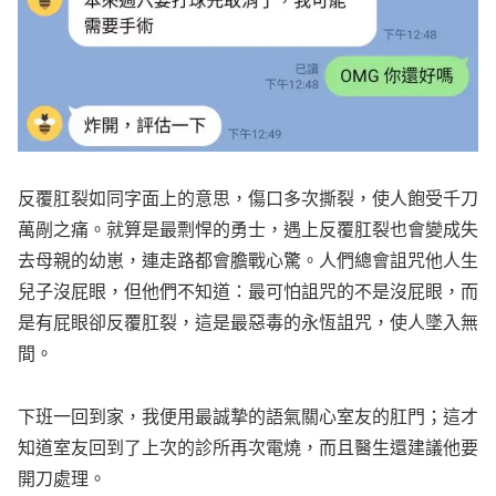
反覆肛裂如同字面上的意思，傷口多次撕裂，使人飽受千刀
萬剮之痛。就算是最剽悍的勇士，遇上反覆肛裂也會變成失
去母親的幼崽，連走路都會膽戰心驚。人們總會詛咒他人生
兒子沒屁眼，但他們不知道：最可怕詛咒的不是沒屁眼，而
是有屁眼卻反覆肛裂，這是最惡毒的永恆詛咒，使人墜入無
間。
下班一回到家，我便用最誠摯的語氣關心室友的肛門；這才
知道室友回到了上次的診所再次電燒，而且醫生還建議他要
開刀處理。