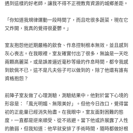
遇到這樣的好老師，讓我不得不正視教育資源的城鄉差距。
「你知道我規律運動一段時間了，而且吃很多蔬菜，現在它
又炸開，我真的覺得很憂鬱。」
室友抱怨他近期嚴格的飲食、作息控制根本無效，並且感到
灰心喪志。在我眼裡，室友確實付出了很多，無論是一天吃
兩顆高麗菜，或是誤差逼近毫秒等級的作息時間，都令我感
到欽佩不已，這不是凡夫俗子可以做到的，除了他還有誰有
資格抱怨？
前陣子室友做了心理測驗，測驗結果中，他對於當下心境的
形容是：「風光明媚、無限美好」。但他今日改口，覺得當
初的正能量已經消失殆盡。在我眼中，室友面對困難的態
度，一直都是逆來順受、從不逃避。當下他或許展露了人性
的脆弱，但我知道：他早就安排了手術時間，隨時都做好根