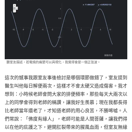
聽室友描述，若電燒的痛楚可以具現化，我覺得會是一個正弦波。
這次的憾事我跟室友事後檢討是哪個環節做錯了，室友提到
醫生叫他每日解便兩次，這樣才不會太硬又造成傷害。我才
想到：小時候老師會問大家的排便頻率，那些每天大兩次以
上的同學會得到老師的稱讚，讓我好生羨慕；現在我都長得
比老師當年還老了，才知道老師的用心良苦，不勝唏噓。人
們常說：「佛度有緣人」，老師可能是人間菩薩，讓我們得
以在他的庇護之下，避開肛裂帶來的腥風血雨，但室友無緣