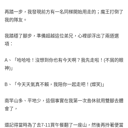
再踏一步，我發現前方有一名同梯開始用走的；魔王打倒了
我的隊友。
我踏穩了腳步，準備超越這位弟兄，心裡卻浮出了兩道選
項：
A、「哈哈哈！沒想到你也有今天啊？我先走啦！(不屑的眼
神)」
B、「今天天氣真不賴，我陪你一起走吧！(燦笑)」
南竿山多、平地少，這個事實在我第一次島休就用雙腳去體
會了，
還記得當時為了去7-11買午餐翻了一座山，然後再拎著便當