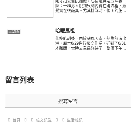
剛才跑去醫院體檢，心情還真是五味雜
陳；一群男人脫到只剩內褲在跑流程，感
覺實在很詭異。尤其排隊時，後面的肥肉
直接貼在我背上......我在心裡把他給咒罵
了好幾遍，幹嘛貼這麼近啊？
哈囉馬祖
生活雜記
化校結訓後，由於颱風因素，船隻無法出
港，原本8/29進行撥交作業，延到了8/31
才離開，當時去韋昌嶺待了一整個下午，
傍晚就搭合富輪，到馬祖約8-9小時；合富
輪原為跑海外航線的船，所以滿耐風浪
的，
留言列表
撰寫留言
首頁
雜文記載
生活雜記