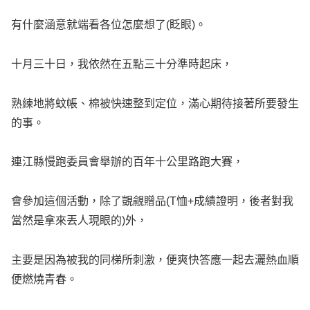
有什麼涵意就端看各位怎麼想了(眨眼)。
十月三十日，我依然在五點三十分準時起床，
熟練地將蚊帳、棉被快速整到定位，滿心期待接著所要發生
的事。
連江縣慢跑委員會舉辦的百年十公里路跑大賽，
會參加這個活動，除了覬覦贈品(T恤+成績證明，後者對我
當然是拿來丟人現眼的)外，
主要是因為被我的同梯所刺激，便爽快答應一起去灑熱血順
便燃燒青春。