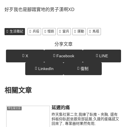
好歹我也是腳踏實地的男子漢啊XD
生活雜記
兵役
慢跑
當兵
運動
馬祖
分享文章
X
Facebook
LINE
LinkedIn
復制
相關文章
延遲的痛
學生廢文區
昨天集社第二次,我練了臥推、夾胸, 還有
斜板仰臥起坐跟背部延展,久違的痠痛感又
回來了, 專業器材果然有用;