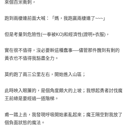
來個百米衝刺，
跑到兩棲連前面大喊：「媽，我跑贏兩棲連了~~~」
但是考量到危險性(一拳被KO)和經濟性(證明+衣服)，
實在很不值得，沒必要幹這種蠢事──儘管那件醜到有剩的
黃衣也不值得我豁盡全力。
莫約跑了兩三公里左右，開始進入山區；
此時映入眼簾的，是個角度頗大的上坡；我想起勇者討伐魔
王前總是要經過一道階梯。
甫一踏上去，我發現呼吸開始紊亂起來；魔王隔空對我放了
個負面狀態的魔法。