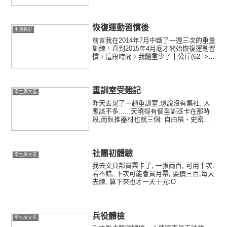
恢復運動習慣後
生活雜記
前言我在2014年7月中斷了一週三次的重量
訓練，直到2015年4月底才開始恢復運動習
慣，這段時間，我體重少了十公斤(62 ->
52 KG)；長時間使用電腦的生活型態，讓
我下背、肩頸開始感到痠痛，開始容易疲
倦，身體趨向虛弱，精神狀況則是萎靡...
重訓室受難記
學生廢文區
昨天去晃了一趟重訓室,想說沒有集社, 人
應該不多......天曉得有個重訓班卡在那時
段,而臥推器材也就三個: 自由槓、史密斯
機、多功能機;想當然爾, 一定是最沒難度
的多功能機被擠爆了!自由槓就不考慮了,
我看了一眼史密斯機,
社團初體驗
學生廢文區
我去文具部買票卡了, 一張兩百, 可用十次.
若不錯, 下次可能會買月票, 要價三百,每天
去練, 算下來也才一天十元:O
兵役體檢
學生廢文區