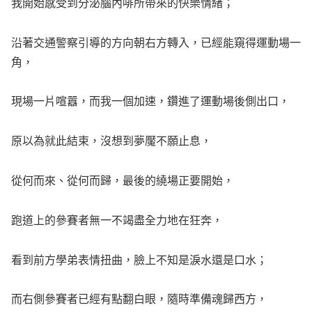
我開始感受到分泌腦內啡所帶來的快樂情緒；
沿著交通警察引導的方向朝右方轉入，已經能窺得運動場一
角，
現場一片喧囂，而我一個加速，鑽進了運動場後側出口，
原以為就此結束，沒想到夢魘不願止息，
從何而來、從何而歸，最後的繞場正要開始，
跑道上的參賽者無一不竭盡全力地在狂奔，
看到前方學弟表情扭曲，臉上不知是淚水還是口水；
而右側參賽者已經有點翻白眼，隨時準備魂歸西方，