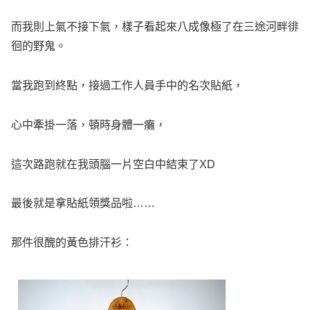
而我則上氣不接下氣，樣子看起來八成像極了在三途河畔徘
徊的野鬼。
當我跑到終點，接過工作人員手中的名次貼紙，
心中牽掛一落，頓時身體一癱，
這次路跑就在我頭腦一片空白中結束了XD
最後就是拿貼紙領獎品啦……
那件很醜的黃色排汗衫：