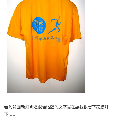
看到背面新細明體跟標楷體的文字實在讓我很想下跪膜拜一
下……