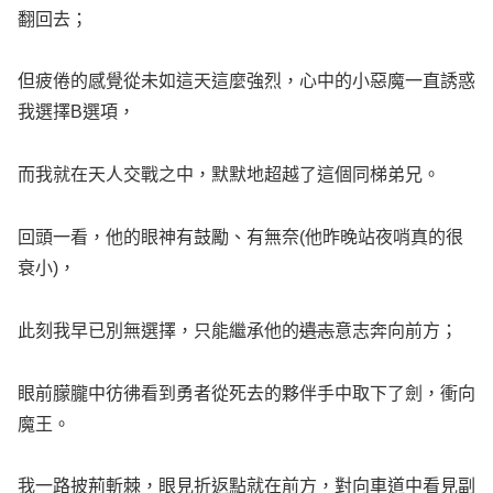
翻回去；
但疲倦的感覺從未如這天這麼強烈，心中的小惡魔一直誘惑
我選擇B選項，
而我就在天人交戰之中，默默地超越了這個同梯弟兄。
回頭一看，他的眼神有鼓勵、有無奈(他昨晚站夜哨真的很
衰小)，
此刻我早已別無選擇，只能繼承他的
遺志
意志奔向前方；
眼前朦朧中彷彿看到勇者從死去的夥伴手中取下了劍，衝向
魔王。
我一路披荊斬棘，眼見折返點就在前方，對向車道中看見副