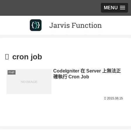
MENU
cron job
CodeIgniter 在 Server 上無法正
PHP
確執行 Cron Job
2015.08.15