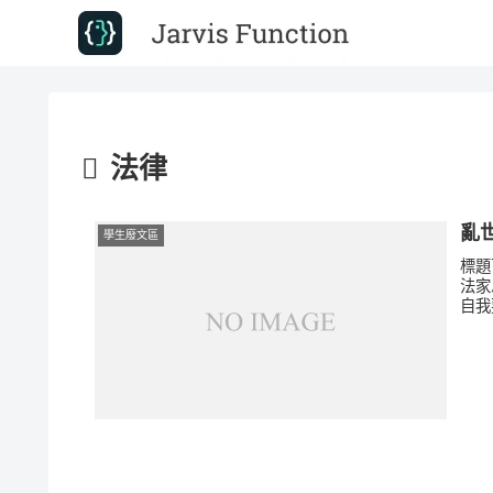
法律
亂
學生廢文區
標題
法家
自我