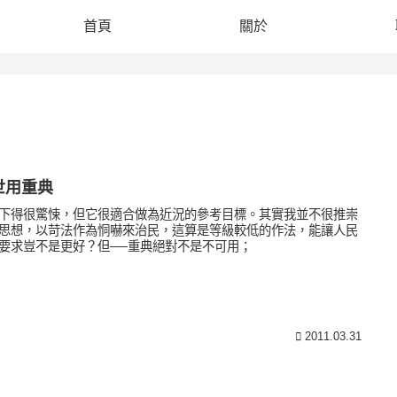
首頁
關於
世用重典
下得很驚悚，但它很適合做為近況的參考目標。其實我並不很推崇
思想，以苛法作為恫嚇來治民，這算是等級較低的作法，能讓人民
要求豈不是更好？但──重典絕對不是不可用；
2011.03.31