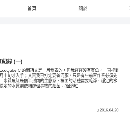
首頁
關於
紀錄 (一)
EcoQube C 的開箱文是一月發表的，但我遲遲沒有買魚，一直拖到
月中旬才入手；其實我已打定要養河豚，只是有些前置作業必須先
。水質魚缸是個半封閉的生態系，裡面的活體需要乾淨、穩定的水
穩定的水質則依賴處理毒物的細菌。(但這缸...
2016.04.20