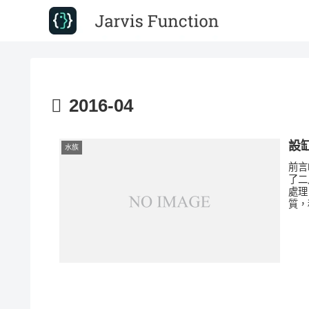
2016-04
設缸
水族
前言
了二
處理
質，