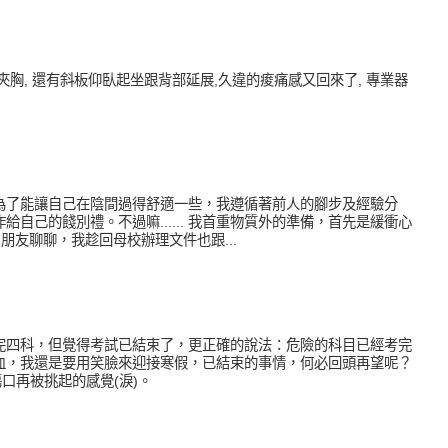
夾胸, 還有斜板仰臥起坐跟背部延展,久違的痠痛感又回來了, 專業器
為了能讓自己在陰間過得舒適一些，我遵循著前人的腳步及經驗分
自己的餞別禮。不過嘛...... 我首重物質外的準備，首先是緩衝心
朋友聊聊，我趁回母校辦理文件也跟...
完四科，但覺得考試已結束了，更正確的說法：危險的科目已經考完
血，我還是要用笑臉來迎接寒假，已結束的事情，何必回頭再望呢？
種傷口再被挑起的感覺(淚)。