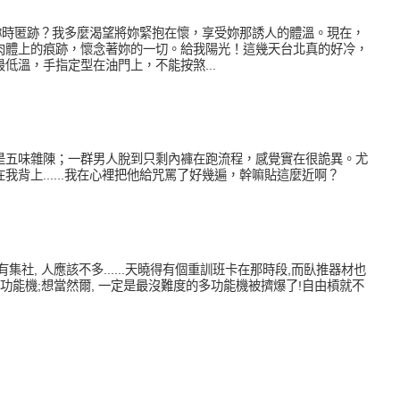
我需要妳時匿跡？我多麼渴望將妳緊抱在懷，享受妳那誘人的體溫。現在，
肉體上的痕跡，懷念著妳的一切。給我陽光！這幾天台北真的好冷，
低溫，手指定型在油門上，不能按煞...
是五味雜陳；一群男人脫到只剩內褲在跑流程，感覺實在很詭異。尤
我背上......我在心裡把他給咒罵了好幾遍，幹嘛貼這麼近啊？
集社, 人應該不多......天曉得有個重訓班卡在那時段,而臥推器材也
多功能機;想當然爾, 一定是最沒難度的多功能機被擠爆了!自由槓就不