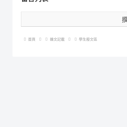
首頁
雜文記載
學生廢文區