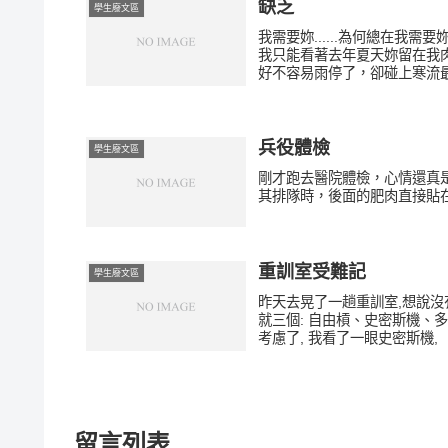
缺乏
學生廢文區
我需要妳......為何總在
我只能看著去年夏天妳留在我
好不容易雨停了，卻碰上寒流最
兵役體檢
學生廢文區
剛才跑去醫院體檢，心情還真
其排隊時，後面的肥肉直接貼在
重訓室受難記
學生廢文區
昨天去晃了一趟重訓室,想說沒有
就三個: 自由槓、史密斯機、
考慮了, 我看了一眼史密斯機,
留言列表