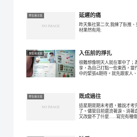
延遲的痛
學生廢文區
昨天集社第二次,我練了臥推、
材果然有用;
入伍前的掙扎
學生廢文區
很難想像明天人就在軍中了；
享，為自己打點一些東西，當作給
中的緊張&期待。就先跟家人、
既成過往
學生廢文區
這星期是期末考週，雖說才考
了。儘管目前還流著淚、淌著
又改變不了什麼......寫完有