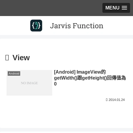
MENU
View
[Android] ImageView的
Android
getWidth()跟getHeight()回傳值為
0
2014.01.24