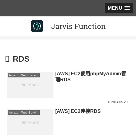
MENU
RDS
[AWS] EC2使用phpMyAdmin管
Amazon Web Services
理RDS
2014.05.29
[AWS] EC2連接RDS
Amazon Web Services