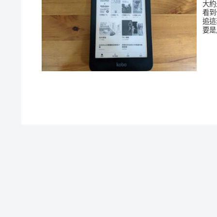
大約
看到
追這
要是