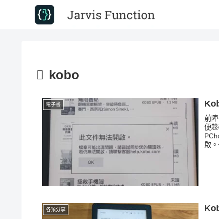
kobo
Ko
電子書
前陣
便趁
PC
啟。
K
各類分享