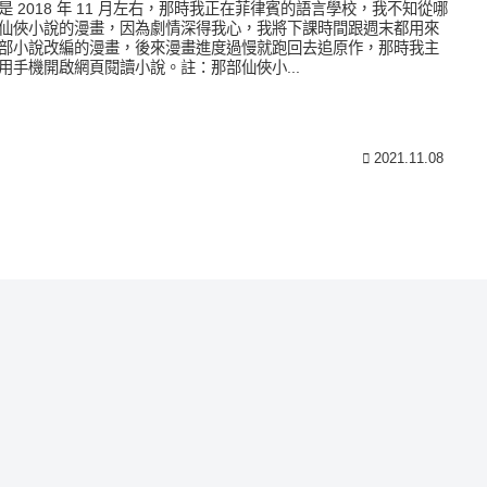
是 2018 年 11 月左右，那時我正在菲律賓的語言學校，我不知從哪
仙俠小說的漫畫，因為劇情深得我心，我將下課時間跟週末都用來
部小說改編的漫畫，後來漫畫進度過慢就跑回去追原作，那時我主
用手機開啟網頁閱讀小說。註：那部仙俠小...
2021.11.08