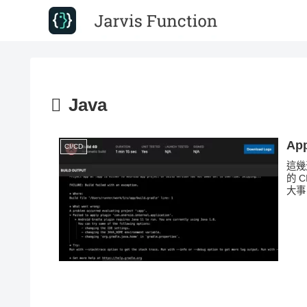
Java
Ap
CI/CD
這幾
的 
大事，