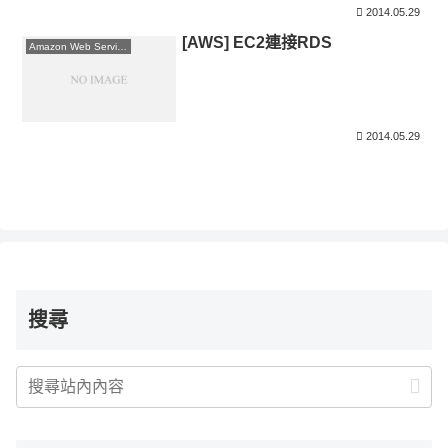
2014.05.29
[AWS] EC2連接RDS
Amazon Web Services
2014.05.29
搜尋