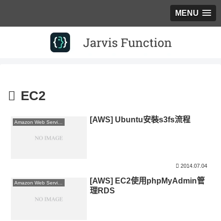
MENU
EC2
[AWS] Ubuntu安裝s3fs流程
Amazon Web Services
2014.07.04
[AWS] EC2使用phpMyAdmin管
Amazon Web Services
理RDS